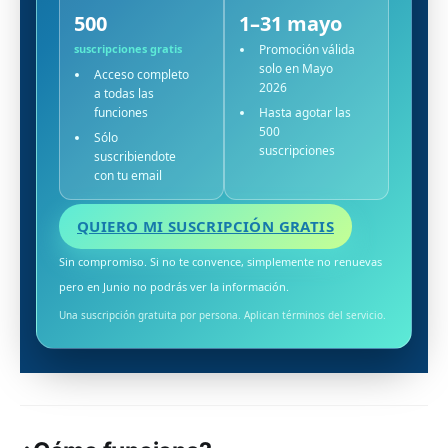
500
1–31 mayo
suscripciones gratis
Promoción válida
solo en Mayo
Acceso completo
2026
a todas las
funciones
Hasta agotar las
500
Sólo
suscripciones
suscribiendote
con tu email
QUIERO MI SUSCRIPCIÓN GRATIS
Sin compromiso. Si no te convence, simplemente no renuevas
pero en Junio no podrás ver la información.
Una suscripción gratuita por persona. Aplican términos del servicio.