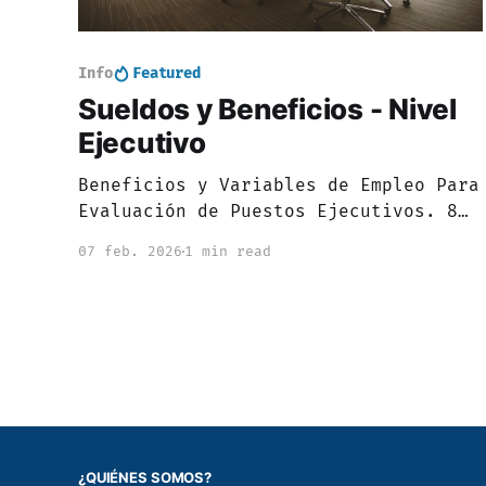
Info
Featured
Sueldos y Beneficios - Nivel
Ejecutivo
Beneficios y Variables de Empleo Para
Evaluación de Puestos Ejecutivos. 8
variables ADICIONALES, incluyendo
07 feb. 2026
1 min read
valor de auto y experiencia
profesional mínima.
¿QUIÉNES SOMOS?